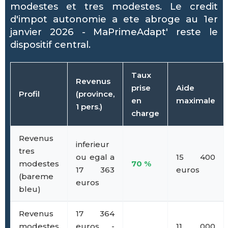
modestes et tres modestes. Le credit
d'impot autonomie a ete abroge au 1er
janvier 2026 - MaPrimeAdapt' reste le
dispositif central.
Taux
Revenus
prise
Aide
Profil
(province,
en
maximale
1 pers.)
charge
Revenus
inferieur
tres
ou egal a
15 400
modestes
70 %
17 363
euros
(bareme
euros
bleu)
Revenus
17 364
modestes
euros -
11 000